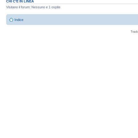
CHI C’È IN LINEA
Visitano il forum: Nessuno e 1 ospite
Indice
Trad