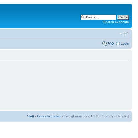
Ricerca avanzata
FAQ
Login
Staff
•
Cancella cookie
• Tutti gli orari sono UTC + 1 ora [
ora legale
]