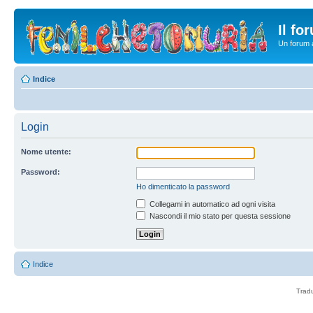
Il fo
Un forum a
Indice
Login
Nome utente:
Password:
Ho dimenticato la password
Collegami in automatico ad ogni visita
Nascondi il mio stato per questa sessione
Indice
Trad