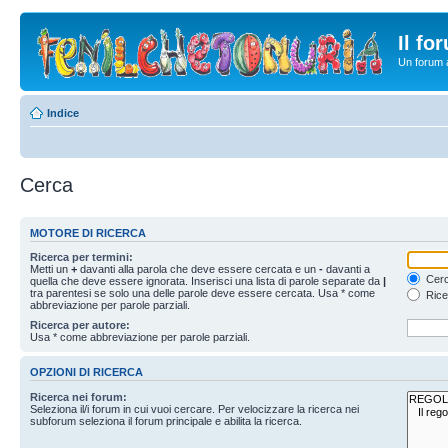
Il fo
Un forum a
Indice
Cerca
MOTORE DI RICERCA
Ricerca per termini:
Metti un
+
davanti alla parola che deve essere cercata e un
-
davanti a
Cerc
quella che deve essere ignorata. Inserisci una lista di parole separate da
|
tra parentesi se solo una delle parole deve essere cercata. Usa * come
Rice
abbreviazione per parole parziali.
Ricerca per autore:
Usa * come abbreviazione per parole parziali.
OPZIONI DI RICERCA
Ricerca nei forum:
Seleziona il/i forum in cui vuoi cercare. Per velocizzare la ricerca nei
subforum seleziona il forum principale e abilita la ricerca.