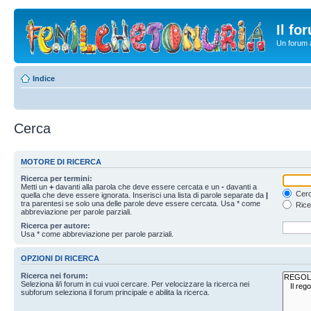
Il fo
Un forum a
Indice
Cerca
MOTORE DI RICERCA
Ricerca per termini:
Metti un
+
davanti alla parola che deve essere cercata e un
-
davanti a
Cerc
quella che deve essere ignorata. Inserisci una lista di parole separate da
|
tra parentesi se solo una delle parole deve essere cercata. Usa * come
Rice
abbreviazione per parole parziali.
Ricerca per autore:
Usa * come abbreviazione per parole parziali.
OPZIONI DI RICERCA
Ricerca nei forum:
Seleziona il/i forum in cui vuoi cercare. Per velocizzare la ricerca nei
subforum seleziona il forum principale e abilita la ricerca.